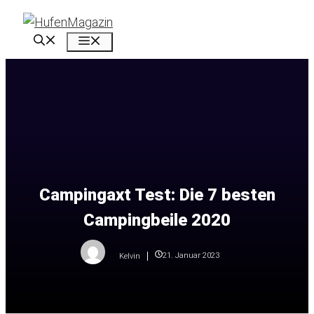
Zum
Inhalt
Menü
springen
Campingaxt Test: Die 7 besten
Campingbeile 2020
21. Januar 2023
Kelvin