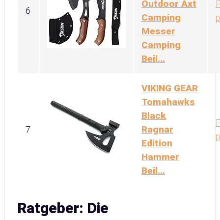
Outdoor Axt
P
6
Camping
p
Messer
Camping
Beil...
VIKING GEAR
Tomahawks
Black
P
Ragnar
7
p
Edition
Hammer
Beil...
Ratgeber: Die