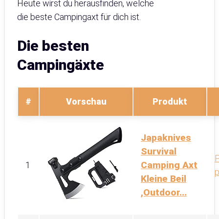
Heute wirst du herausfinden, welche
die beste Campingaxt für dich ist.
Die besten
Campingäxte
#
Vorschau
Produkt
Japaknives
Survival
P
Camping Axt
1
p
Kleine Beil
,Outdoor...