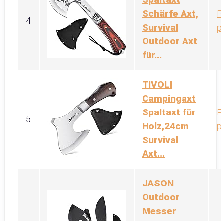
Schärfe Axt,
P
4
Survival
p
Outdoor Axt
für...
TIVOLI
Campingaxt
Spaltaxt für
P
5
Holz,24cm
p
Survival
Axt...
JASON
Outdoor
Messer