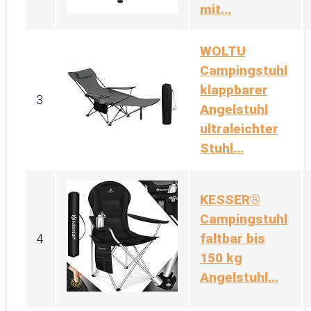
mit...
WOLTU
Campingstuhl
klappbarer
3
Angelstuhl
ultraleichter
Stuhl...
KESSER®
Campingstuhl
faltbar bis
4
150 kg
Angelstuhl...