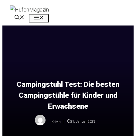
Zum
Inhalt
Menü
springen
Campingstuhl Test: Die besten
Campingstühle für Kinder und
Erwachsene
21. Januar 2023
Kelvin