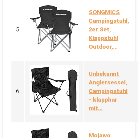
SONGMICS
Campingstuhl,
2er Set,
5
Klappstuhl
Outdoor,...
Unbekannt
Anglersessel,
Campingstuhl
6
- klappbar
mit...
Mojawo