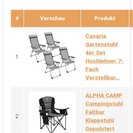
#
Vorschau
Produkt
Casaria
Gartenstuhl
4er Set
1
Hochlehner 7-
Fach
Verstellbar...
ALPHA CAMP
Campingstuhl
Faltbar
2
Klappstuhl
Gepolstert