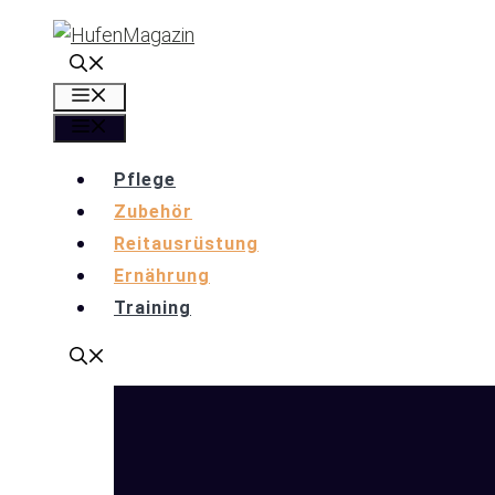
Zum
Inhalt
springen
Menü
Menü
Pflege
Zubehör
Reitausrüstung
Ernährung
Training