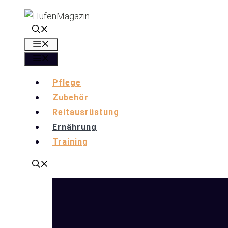
Zum
Inhalt
springen
Menü
Menü
Pflege
Zubehör
Reitausrüstung
Ernährung
Training