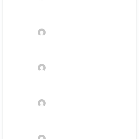
Pferdebürsten Test: Die besten Bürsten
für Pferde
Kelvin
29. Januar 2023
Pferdebandagen Test: Die 5 besten
Bandagen für Pferde
Kelvin
29. Januar 2023
Wurmkur Test: Die beste Wurmkur für
Pferde
Kelvin
29. Januar 2023
Pferdeshampoo Test: Die besten
Shampoos für Pferde