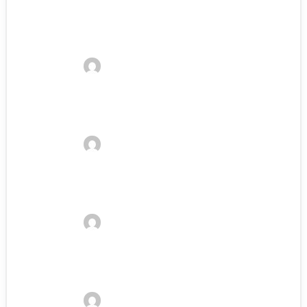
Pferdethermometer Test: Die besten
Thermometer für Pferde
Kelvin
29. Januar 2023
Pferde Putzbox Test: Die besten
Putztaschen für Pferde
Kelvin
29. Januar 2023
Ein Pferd richtig an einem Anhänger
anbingen (Anleitung)
Kelvin
29. Januar 2023
Darf man die Pferdeschnurrhaare
trimmen?
Kelvin
29. Januar 2023