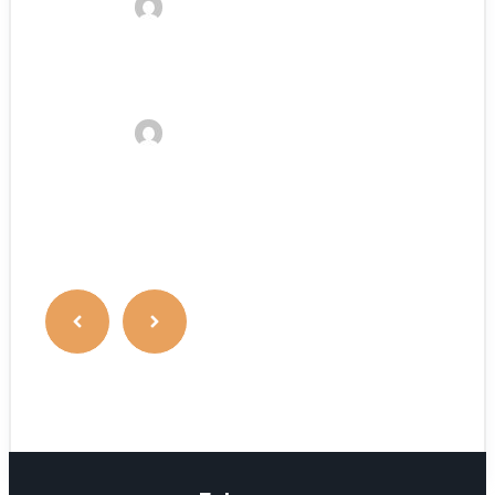
Kelvin
29. Januar 2023
Wie groß kann ein Morgan Horse
werden?
Kelvin
29. Januar 2023