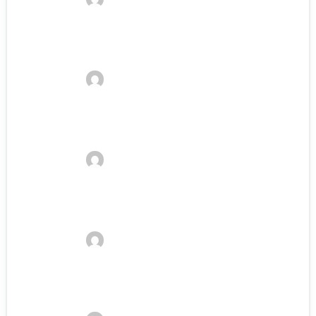
Kelvin
29. Januar 2023
Pferdesalbe Test: Die besten
Pferdesalben
Kelvin
29. Januar 2023
Die besten Vitamine und Mineralien für
Pferde
Kelvin
29. Januar 2023
Lebenserwartung arabischer Pferde –
Wie lange leben sie?
Kelvin
29. Januar 2023
Die besten Elektrolyte für Pferde gegen
Dehydrierung